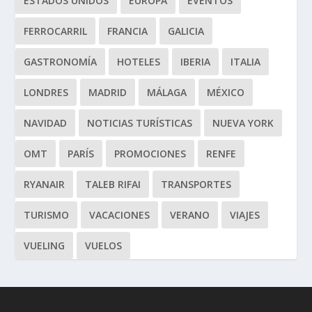
ESTADOS UNIDOS
EUROPA
EVENTOS
FERROCARRIL
FRANCIA
GALICIA
GASTRONOMÍA
HOTELES
IBERIA
ITALIA
LONDRES
MADRID
MÁLAGA
MÉXICO
NAVIDAD
NOTICIAS TURÍSTICAS
NUEVA YORK
OMT
PARÍS
PROMOCIONES
RENFE
RYANAIR
TALEB RIFAI
TRANSPORTES
TURISMO
VACACIONES
VERANO
VIAJES
VUELING
VUELOS