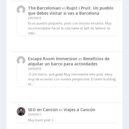
The Barcelonian
Rupit i Pruit. Un pueblo
en
que debes visitar si vas a Barcelona
25/07/2019
Es un pueblo pequeño, pero con mucho encanto. Muy
recomendable hacer la ruta hasta el Salt de Sallent, la
vista…
Escape Room Immersion
Beneficios de
en
alquilar un barco para actividades
24/05/2018
:O ¡Un barco, qué guay! Muy interesante este post, estoy
muy de acuerdo con vuestra perspectiva. El team building
es…
SEO en Cancún
Viajes a Cancún
en
25/10/2017
Muy buen post ;)