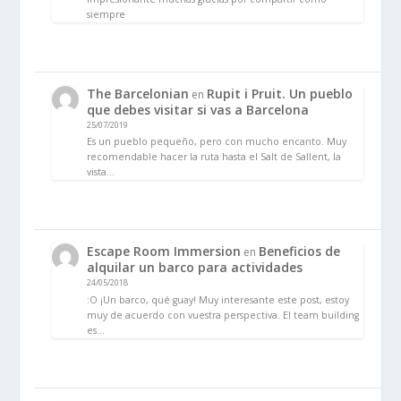
siempre
The Barcelonian
Rupit i Pruit. Un pueblo
en
que debes visitar si vas a Barcelona
25/07/2019
Es un pueblo pequeño, pero con mucho encanto. Muy
recomendable hacer la ruta hasta el Salt de Sallent, la
vista…
Escape Room Immersion
Beneficios de
en
alquilar un barco para actividades
24/05/2018
:O ¡Un barco, qué guay! Muy interesante este post, estoy
muy de acuerdo con vuestra perspectiva. El team building
es…