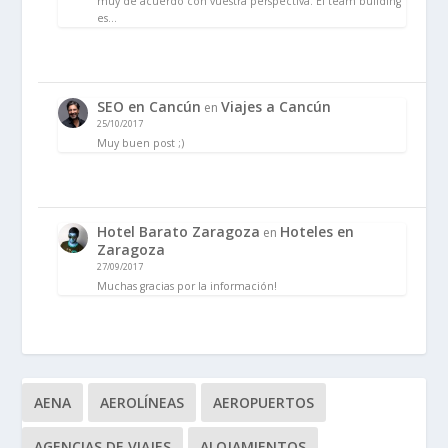
muy de acuerdo con vuestra perspectiva. El team building
es…
SEO en Cancún
Viajes a Cancún
en
25/10/2017
Muy buen post ;)
Hotel Barato Zaragoza
Hoteles en
en
Zaragoza
27/09/2017
Muchas gracias por la información!
AENA
AEROLÍNEAS
AEROPUERTOS
AGENCIAS DE VIAJES
ALOJAMIENTOS