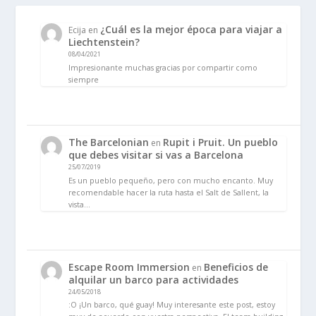
¿Cuál es la mejor época para viajar a
Ecija
en
Liechtenstein?
08/04/2021
Impresionante muchas gracias por compartir como
siempre
The Barcelonian
Rupit i Pruit. Un pueblo
en
que debes visitar si vas a Barcelona
25/07/2019
Es un pueblo pequeño, pero con mucho encanto. Muy
recomendable hacer la ruta hasta el Salt de Sallent, la
vista…
Escape Room Immersion
Beneficios de
en
alquilar un barco para actividades
24/05/2018
:O ¡Un barco, qué guay! Muy interesante este post, estoy