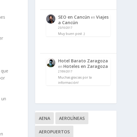
nes
SEO en Cancún
Viajes
en
a Cancún
25/10/2017
Muy buen post ;)
er
Hotel Barato Zaragoza
Hoteles en Zaragoza
en
a que
27/09/2017
por
Muchas gracias por la
información!
s un
AENA
AEROLÍNEAS
AEROPUERTOS
en