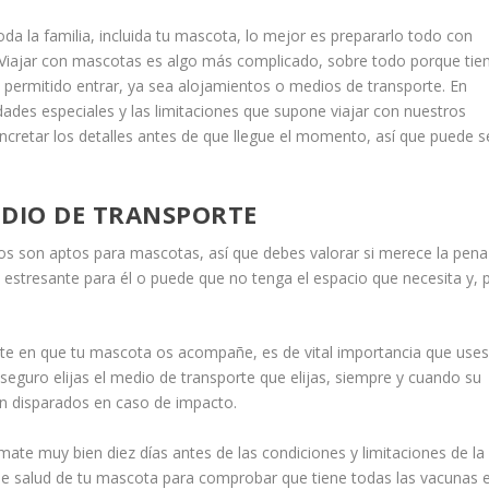
oda la familia, incluida tu mascota, lo mejor es prepararlo todo con
 Viajar con mascotas es algo más complicado, sobre todo porque tie
á permitido entrar, ya sea alojamientos o medios de transporte. En
ades especiales y las limitaciones que supone viajar con nuestros
cretar los detalles antes de que llegue el momento, así que puede s
EDIO DE TRANSPORTE
os son aptos para mascotas, así que debes valorar si merece la pen
estresante para él o puede que no tenga el espacio que necesita y, 
ente en que tu mascota os acompañe, es de vital importancia que use
s seguro elijas el medio de transporte que elijas, siempre y cuando su
an disparados en caso de impacto.
rmate muy bien diez días antes de las condiciones y limitaciones de la
de salud de tu mascota para comprobar que tiene todas las vacunas 