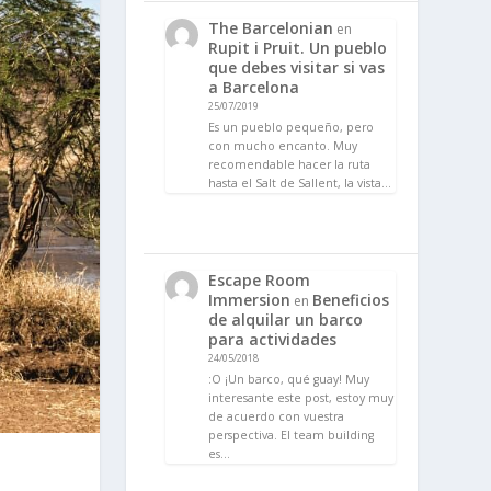
The Barcelonian
en
Rupit i Pruit. Un pueblo
que debes visitar si vas
a Barcelona
25/07/2019
Es un pueblo pequeño, pero
con mucho encanto. Muy
recomendable hacer la ruta
hasta el Salt de Sallent, la vista…
Escape Room
Immersion
Beneficios
en
de alquilar un barco
para actividades
24/05/2018
:O ¡Un barco, qué guay! Muy
interesante este post, estoy muy
de acuerdo con vuestra
perspectiva. El team building
es…