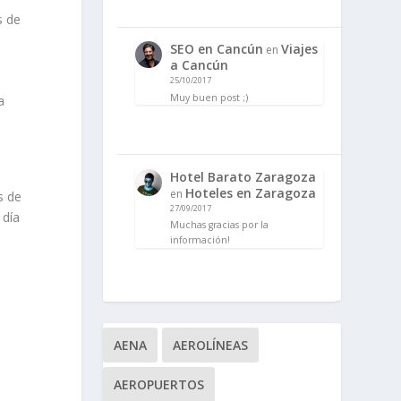
s de
SEO en Cancún
Viajes
en
a Cancún
25/10/2017
Muy buen post ;)
a
Hotel Barato Zaragoza
Hoteles en Zaragoza
en
s de
27/09/2017
 día
Muchas gracias por la
información!
AENA
AEROLÍNEAS
AEROPUERTOS
s