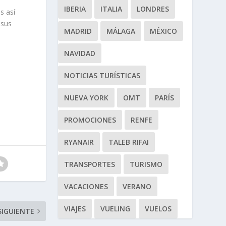
IBERIA
ITALIA
LONDRES
s así
 sus
MADRID
MÁLAGA
MÉXICO
NAVIDAD
NOTICIAS TURÍSTICAS
NUEVA YORK
OMT
PARÍS
PROMOCIONES
RENFE
RYANAIR
TALEB RIFAI
TRANSPORTES
TURISMO
VACACIONES
VERANO
VIAJES
VUELING
VUELOS
SIGUIENTE