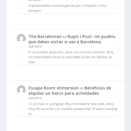
Impresionante muchas gracias por compartir como
siempre
The Barcelonian
Rupit i Pruit. Un pueblo
en
que debes visitar si vas a Barcelona
25/07/2019
Es un pueblo pequeño, pero con mucho encanto. Muy
recomendable hacer la ruta hasta el Salt de Sallent, la
vista…
Escape Room Immersion
Beneficios de
en
alquilar un barco para actividades
24/05/2018
:O ¡Un barco, qué guay! Muy interesante este post, estoy
muy de acuerdo con vuestra perspectiva. El team building
es…