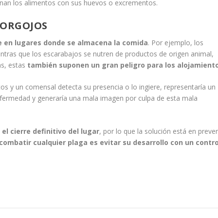
nan los alimentos con sus huevos o excrementos.
 GORGOJOS
e en lugares donde se almacena la comida
. Por ejemplo, los
entras que los escarabajos se nutren de productos de origen animal,
as, estas
también suponen un gran peligro para los alojamient
ntos y un comensal detecta su presencia o lo ingiere, representaría un
nfermedad y generaría una mala imagen por culpa de esta mala
l cierre definitivo del lugar
, por lo que la solución está en preven
combatir cualquier plaga es evitar su desarrollo con un contro