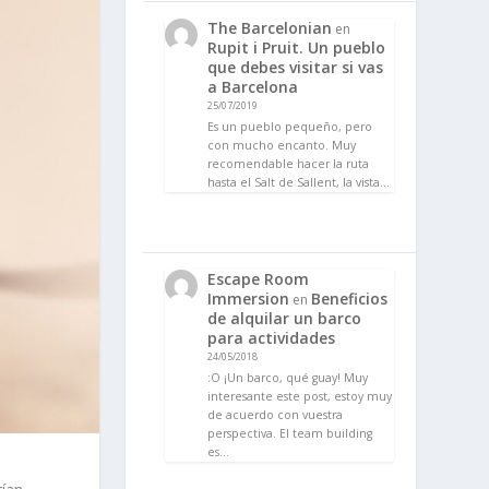
The Barcelonian
en
Rupit i Pruit. Un pueblo
que debes visitar si vas
a Barcelona
25/07/2019
Es un pueblo pequeño, pero
con mucho encanto. Muy
recomendable hacer la ruta
hasta el Salt de Sallent, la vista…
Escape Room
Immersion
Beneficios
en
de alquilar un barco
para actividades
24/05/2018
:O ¡Un barco, qué guay! Muy
interesante este post, estoy muy
de acuerdo con vuestra
perspectiva. El team building
es…