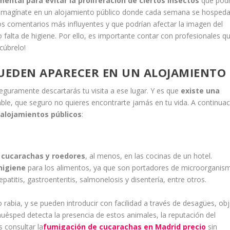
ental para evitar la proliferación de ciertos insectos
que podr
es imagínate en un alojamiento público donde cada semana se hosped
los comentarios más influyentes y que podrían afectar la imagen del
 falta de higiene. Por ello, es importante contar con profesionales q
scúbrelo!
PUEDEN APARECER EN UN ALOJAMIENTO
eguramente descartarás tu visita a ese lugar. Y es que
existe una
able, que seguro no quieres encontrarte jamás en tu vida. A continuac
alojamientos públicos
:
 cucarachas y roedores
, al menos, en las cocinas de un hotel.
higiene
para los alimentos, ya que son portadores de microorganis
tis, gastroenteritis, salmonelosis y disentería, entre otros.
rabia, y se pueden introducir con facilidad a través de desagües, ob
 huésped detecta la presencia de estos animales, la reputación del
 consultar la
fumigación de cucarachas en Madrid precio
sin