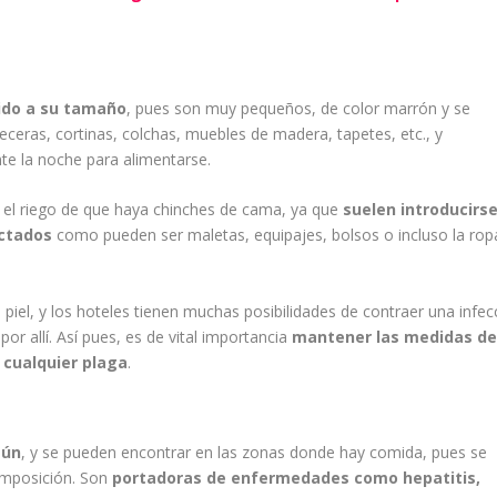
bido a su tamaño
, pues son muy pequeños, de color marrón y se
eceras, cortinas, colchas, muebles de madera, tapetes, etc., y
nte la noche para alimentarse.
 el riego de que haya chinches de cama, ya que
suelen introducirs
ectados
como pueden ser maletas, equipajes, bolsos o incluso la rop
iel, y los hoteles tienen muchas posibilidades de contraer una infec
or allí. Así pues, es de vital importancia
mantener las medidas d
 cualquier plaga
.
mún
, y se pueden encontrar en las zonas donde hay comida, pues se
omposición. Son
portadoras de enfermedades como hepatitis,