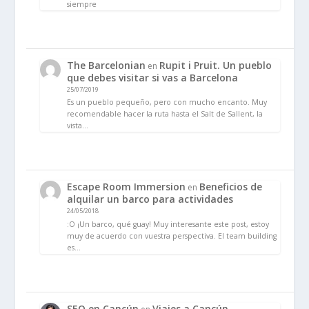
siempre
The Barcelonian
Rupit i Pruit. Un pueblo
en
que debes visitar si vas a Barcelona
25/07/2019
Es un pueblo pequeño, pero con mucho encanto. Muy
recomendable hacer la ruta hasta el Salt de Sallent, la
vista…
Escape Room Immersion
Beneficios de
en
alquilar un barco para actividades
24/05/2018
:O ¡Un barco, qué guay! Muy interesante este post, estoy
muy de acuerdo con vuestra perspectiva. El team building
es…
SEO en Cancún
Viajes a Cancún