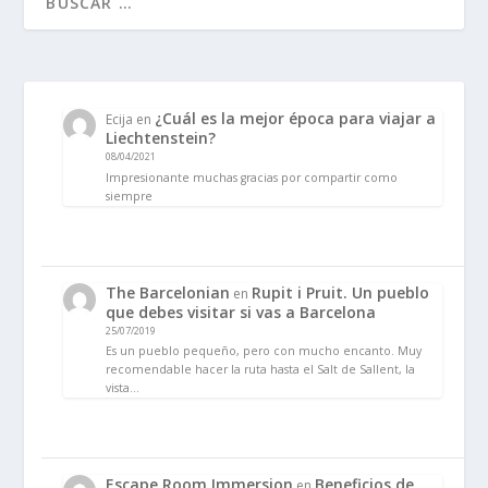
¿Cuál es la mejor época para viajar a
Ecija
en
Liechtenstein?
08/04/2021
Impresionante muchas gracias por compartir como
siempre
The Barcelonian
Rupit i Pruit. Un pueblo
en
que debes visitar si vas a Barcelona
25/07/2019
Es un pueblo pequeño, pero con mucho encanto. Muy
recomendable hacer la ruta hasta el Salt de Sallent, la
vista…
Escape Room Immersion
Beneficios de
en