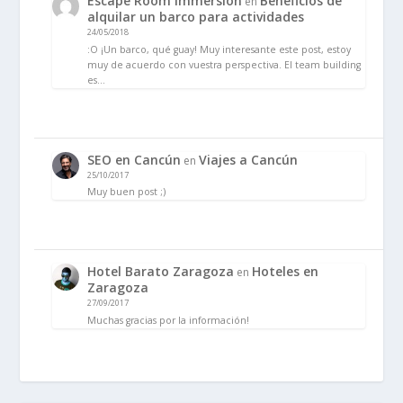
Escape Room Immersion
Beneficios de
en
alquilar un barco para actividades
24/05/2018
:O ¡Un barco, qué guay! Muy interesante este post, estoy
muy de acuerdo con vuestra perspectiva. El team building
es…
SEO en Cancún
Viajes a Cancún
en
25/10/2017
Muy buen post ;)
Hotel Barato Zaragoza
Hoteles en
en
Zaragoza
27/09/2017
Muchas gracias por la información!