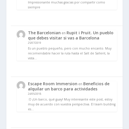
Impresionante muchas gracias por compartir como
siempre
The Barcelonian
Rupit i Pruit. Un pueblo
en
que debes visitar si vas a Barcelona
25/07/2019
Es un pueblo pequeño, pero con mucho encanto. Muy
recomendable hacer la ruta hasta el Salt de Sallent, la
vista…
Escape Room Immersion
Beneficios de
en
alquilar un barco para actividades
24/05/2018
:O ¡Un barco, qué guay! Muy interesante este post, estoy
muy de acuerdo con vuestra perspectiva. El team building
es…