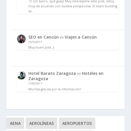
:O ¡Un barco, qué guay! Muy interesante este post, estoy
muy de acuerdo con vuestra perspectiva. El team building
es…
SEO en Cancún
Viajes a Cancún
en
25/10/2017
Muy buen post ;)
Hotel Barato Zaragoza
Hoteles en
en
Zaragoza
27/09/2017
Muchas gracias por la información!
AENA
AEROLÍNEAS
AEROPUERTOS