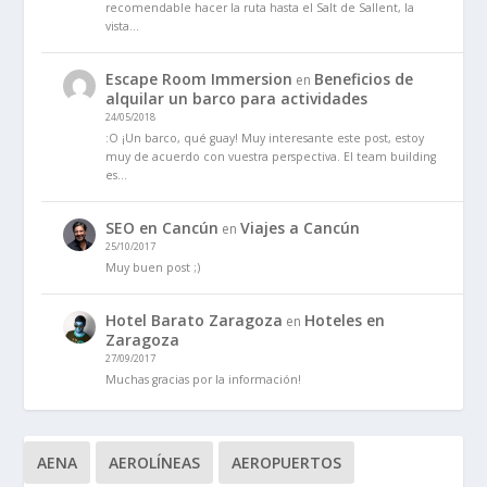
recomendable hacer la ruta hasta el Salt de Sallent, la
vista…
Escape Room Immersion
Beneficios de
en
alquilar un barco para actividades
24/05/2018
:O ¡Un barco, qué guay! Muy interesante este post, estoy
muy de acuerdo con vuestra perspectiva. El team building
es…
SEO en Cancún
Viajes a Cancún
en
25/10/2017
Muy buen post ;)
Hotel Barato Zaragoza
Hoteles en
en
Zaragoza
27/09/2017
Muchas gracias por la información!
AENA
AEROLÍNEAS
AEROPUERTOS