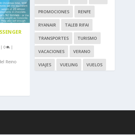
PROMOCIONES
RENFE
RYANAIR
TALEB RIFAI
ASSENGER
TRANSPORTES
TURISMO
|
0
|
VACACIONES
VERANO
del Reino
VIAJES
VUELING
VUELOS