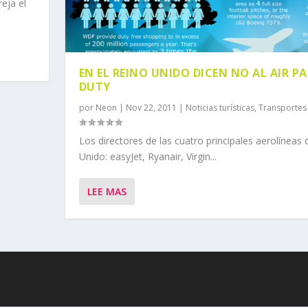
eja el
EN EL REINO UNIDO DICEN NO AL AIR P
DUTY
por
Neon
|
Nov 22, 2011
|
Noticias turísticas
,
Transportes
Los directores de las cuatro principales aerolíneas 
Unido: easyJet, Ryanair, Virgin...
LEE MAS