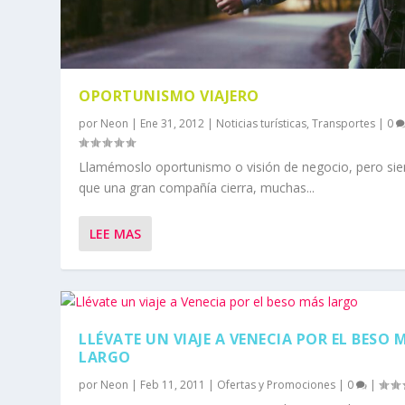
OPORTUNISMO VIAJERO
por
Neon
|
Ene 31, 2012
|
Noticias turísticas
,
Transportes
|
0
Llamémoslo oportunismo o visión de negocio, pero si
que una gran compañía cierra, muchas...
LEE MAS
LLÉVATE UN VIAJE A VENECIA POR EL BESO 
LARGO
por
Neon
|
Feb 11, 2011
|
Ofertas y Promociones
|
0
|