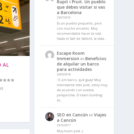
Rupit i Pruit. Un pueblo
que debes visitar si vas
a Barcelona
25/07/2019
Es un pueblo pequeño, pero
con mucho encanto. Muy
recomendable hacer la ruta
hasta el Salt de Sallent, la vista…
Escape Room
Immersion
Beneficios
en
de alquilar un barco
O AL
para actividades
24/05/2018
:O ¡Un barco, qué guay! Muy
interesante este post, estoy muy
os
de acuerdo con vuestra
perspectiva. El team building
es…
SEO en Cancún
Viajes
en
a Cancún
25/10/2017
Muy buen post ;)