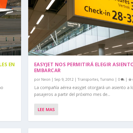
LES EN
EASYJET NOS PERMITIRÁ ELEGIR ASIENT
EMBARCAR
por
Neon
|
Sep 9, 2012
|
Transportes
,
Turismo
|
0
|
ho
La compañía aérea easyJet otorgará un asiento a l
pasajeros a partir del próximo mes de...
LEE MAS