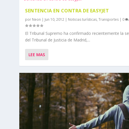
SENTENCIA EN CONTRA DE EASYJET
por
Neon
|
Jun 10, 2012
|
Noticias turísticas
,
Transportes
|
0
El Tribunal Supremo ha confirmado recientemente la se
del Tribunal de Justicia de Madrid,...
LEE MAS