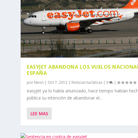
EASYJET ABANDONA LOS VUELOS NACIONA
ESPAÑA
por
Neon
|
Oct 7, 2012
|
Noticias turísticas
|
0
|
easyJet ya lo había anunciado, hace tiempo habían hec
pública su intención de abandonar el...
LEE MAS