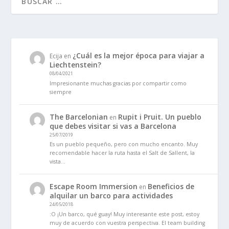
¿Cuál es la mejor época para viajar a
Ecija
en
Liechtenstein?
08/04/2021
Impresionante muchas gracias por compartir como
siempre
The Barcelonian
Rupit i Pruit. Un pueblo
en
que debes visitar si vas a Barcelona
25/07/2019
Es un pueblo pequeño, pero con mucho encanto. Muy
recomendable hacer la ruta hasta el Salt de Sallent, la
vista…
Escape Room Immersion
Beneficios de
en
alquilar un barco para actividades
24/05/2018
:O ¡Un barco, qué guay! Muy interesante este post, estoy
muy de acuerdo con vuestra perspectiva. El team building