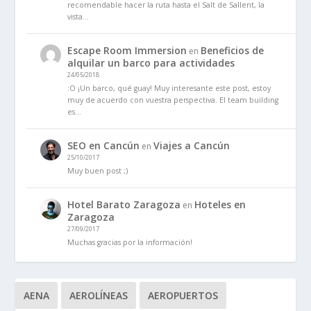
recomendable hacer la ruta hasta el Salt de Sallent, la
vista…
Escape Room Immersion
Beneficios de
en
alquilar un barco para actividades
24/05/2018
:O ¡Un barco, qué guay! Muy interesante este post, estoy
muy de acuerdo con vuestra perspectiva. El team building
es…
SEO en Cancún
Viajes a Cancún
en
25/10/2017
Muy buen post ;)
Hotel Barato Zaragoza
Hoteles en
en
Zaragoza
27/09/2017
Muchas gracias por la información!
AENA
AEROLÍNEAS
AEROPUERTOS