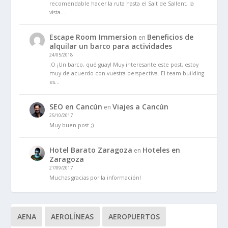
recomendable hacer la ruta hasta el Salt de Sallent, la
vista…
Escape Room Immersion
Beneficios de
en
alquilar un barco para actividades
24/05/2018
:O ¡Un barco, qué guay! Muy interesante este post, estoy
muy de acuerdo con vuestra perspectiva. El team building
es…
SEO en Cancún
Viajes a Cancún
en
25/10/2017
Muy buen post ;)
Hotel Barato Zaragoza
Hoteles en
en
Zaragoza
27/09/2017
Muchas gracias por la información!
AENA
AEROLÍNEAS
AEROPUERTOS