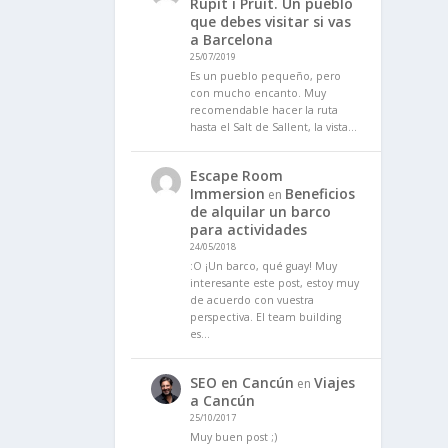
Rupit i Pruit. Un pueblo
que debes visitar si vas
a Barcelona
25/07/2019
Es un pueblo pequeño, pero
con mucho encanto. Muy
recomendable hacer la ruta
hasta el Salt de Sallent, la vista…
Escape Room
Immersion
Beneficios
en
de alquilar un barco
para actividades
24/05/2018
:O ¡Un barco, qué guay! Muy
interesante este post, estoy muy
de acuerdo con vuestra
perspectiva. El team building
es…
SEO en Cancún
Viajes
en
a Cancún
25/10/2017
Muy buen post ;)