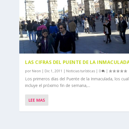
LAS CIFRAS DEL PUENTE DE LA INMACULADA
por
Neon
|
Dic 1, 2011
|
Noticias turísticas
|
0
|
Los primeros días del Puente de la Inmaculada, los cua
incluye el próximo fin de semana,...
LEE MAS