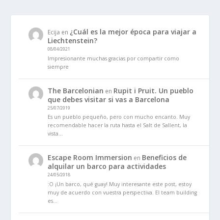
¿Cuál es la mejor época para viajar a
Ecija
en
Liechtenstein?
08/04/2021
Impresionante muchas gracias por compartir como
siempre
The Barcelonian
Rupit i Pruit. Un pueblo
en
que debes visitar si vas a Barcelona
25/07/2019
Es un pueblo pequeño, pero con mucho encanto. Muy
recomendable hacer la ruta hasta el Salt de Sallent, la
vista…
Escape Room Immersion
Beneficios de
en
alquilar un barco para actividades
24/05/2018
:O ¡Un barco, qué guay! Muy interesante este post, estoy
muy de acuerdo con vuestra perspectiva. El team building
es…