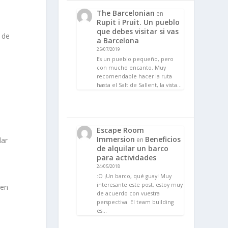
The Barcelonian
en
Rupit i Pruit. Un pueblo
que debes visitar si vas
 de
a Barcelona
25/07/2019
Es un pueblo pequeño, pero
con mucho encanto. Muy
recomendable hacer la ruta
hasta el Salt de Sallent, la vista…
Escape Room
Immersion
Beneficios
en
dar
de alquilar un barco
para actividades
24/05/2018
:O ¡Un barco, qué guay! Muy
interesante este post, estoy muy
sen
de acuerdo con vuestra
perspectiva. El team building
es…