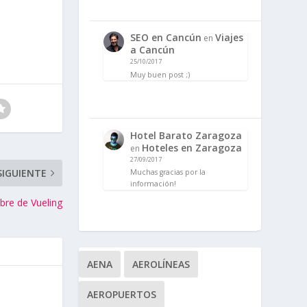
SEO en Cancún
Viajes
en
a Cancún
25/10/2017
Muy buen post ;)
Hotel Barato Zaragoza
Hoteles en Zaragoza
en
27/09/2017
SIGUIENTE
Muchas gracias por la
información!
re de Vueling
AENA
AEROLÍNEAS
AEROPUERTOS