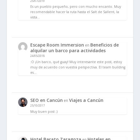
25/07/2019
Es un pueblo pequeño, pero con mucho encanto. Muy
recomendable hacer la ruta hasta el Salt de Sallent, la
vista…
Escape Room Immersion
Beneficios de
en
alquilar un barco para actividades
24/05/2018
:O ¡Un barco, qué guay! Muy interesante este post, estoy
muy de acuerdo con vuestra perspectiva. El team building
es…
SEO en Cancún
Viajes a Cancún
en
25/10/2017
Muy buen post ;)
Hotel Barato Zaragoza
Hoteles en
en