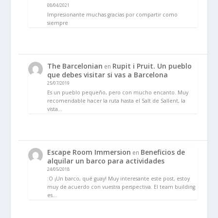
08/04/2021
Impresionante muchas gracias por compartir como
siempre
The Barcelonian
Rupit i Pruit. Un pueblo
en
que debes visitar si vas a Barcelona
25/07/2019
Es un pueblo pequeño, pero con mucho encanto. Muy
recomendable hacer la ruta hasta el Salt de Sallent, la
vista…
Escape Room Immersion
Beneficios de
en
alquilar un barco para actividades
24/05/2018
:O ¡Un barco, qué guay! Muy interesante este post, estoy
muy de acuerdo con vuestra perspectiva. El team building
es…