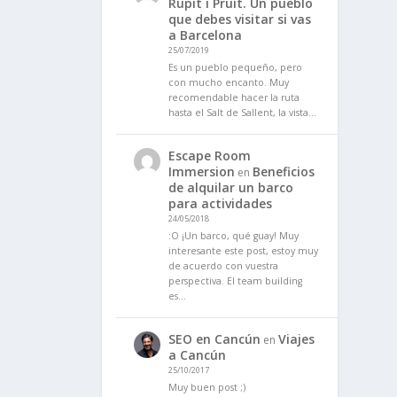
Rupit i Pruit. Un pueblo
que debes visitar si vas
a Barcelona
25/07/2019
Es un pueblo pequeño, pero
con mucho encanto. Muy
recomendable hacer la ruta
hasta el Salt de Sallent, la vista…
Escape Room
Immersion
Beneficios
en
de alquilar un barco
para actividades
24/05/2018
:O ¡Un barco, qué guay! Muy
interesante este post, estoy muy
de acuerdo con vuestra
perspectiva. El team building
es…
SEO en Cancún
Viajes
en
a Cancún
25/10/2017
Muy buen post ;)