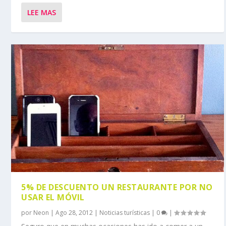
LEE MAS
5% DE DESCUENTO UN RESTAURANTE POR NO
USAR EL MÓVIL
por
Neon
|
Ago 28, 2012
|
Noticias turísticas
|
0
|