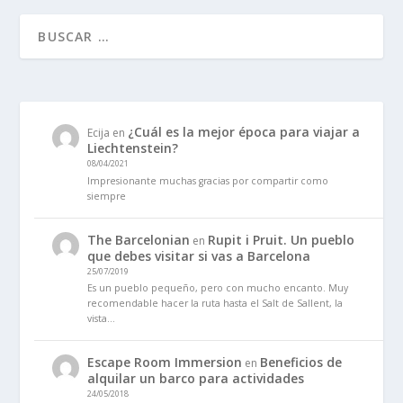
¿Cuál es la mejor época para viajar a
Ecija
en
Liechtenstein?
08/04/2021
Impresionante muchas gracias por compartir como
siempre
The Barcelonian
Rupit i Pruit. Un pueblo
en
que debes visitar si vas a Barcelona
25/07/2019
Es un pueblo pequeño, pero con mucho encanto. Muy
recomendable hacer la ruta hasta el Salt de Sallent, la
vista…
Escape Room Immersion
Beneficios de
en
alquilar un barco para actividades
24/05/2018