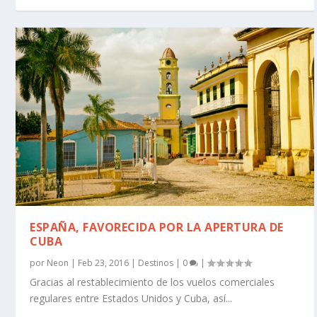
ESPAÑA, FAVORECIDA POR LA APERTURA DE
CUBA
por
Neon
|
Feb 23, 2016
|
Destinos
|
0
|
Gracias al restablecimiento de los vuelos comerciales
regulares entre Estados Unidos y Cuba, así...