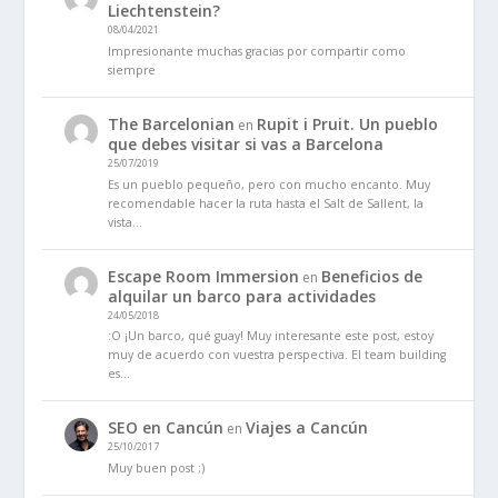
Liechtenstein?
08/04/2021
Impresionante muchas gracias por compartir como
siempre
The Barcelonian
Rupit i Pruit. Un pueblo
en
que debes visitar si vas a Barcelona
25/07/2019
Es un pueblo pequeño, pero con mucho encanto. Muy
recomendable hacer la ruta hasta el Salt de Sallent, la
vista…
Escape Room Immersion
Beneficios de
en
alquilar un barco para actividades
24/05/2018
:O ¡Un barco, qué guay! Muy interesante este post, estoy
muy de acuerdo con vuestra perspectiva. El team building
es…
SEO en Cancún
Viajes a Cancún
en
25/10/2017
Muy buen post ;)