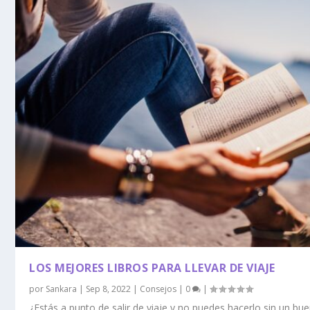
LOS MEJORES LIBROS PARA LLEVAR DE VIAJE
por
Sankara
|
Sep 8, 2022
|
Consejos
|
0
|
¿Estás a punto de salir de viaje y no puedes hacerlo sin un bue