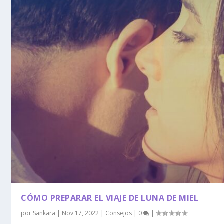
CÓMO PREPARAR EL VIAJE DE LUNA DE MIEL
por
Sankara
|
Nov 17, 2022
|
Consejos
|
0
|