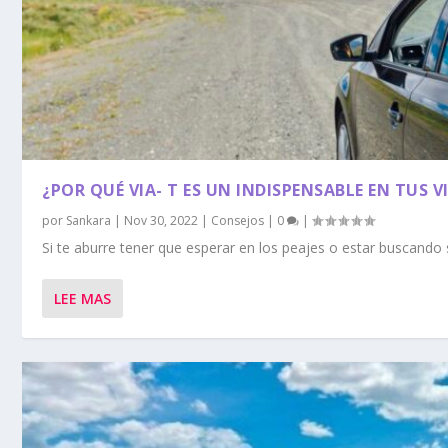
¿POR QUÉ VIA- T ES UN INDISPENSABLE EN TUS V
por
Sankara
|
Nov 30, 2022
|
Consejos
|
0
|
Si te aburre tener que esperar en los peajes o estar buscand
LEE MAS