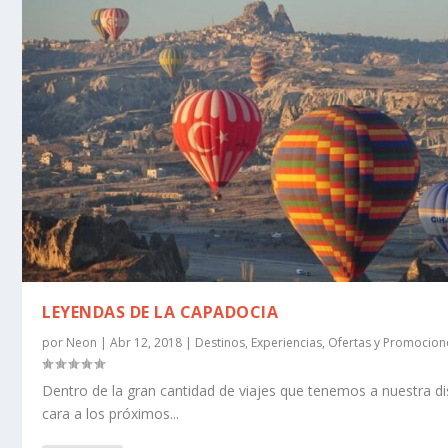
LEYENDAS DE LA CAPADOCIA
por
Neon
|
Abr 12, 2018
|
Destinos
,
Experiencias
,
Ofertas y Promocion
Dentro de la gran cantidad de viajes que tenemos a nuestra di
cara a los próximos...