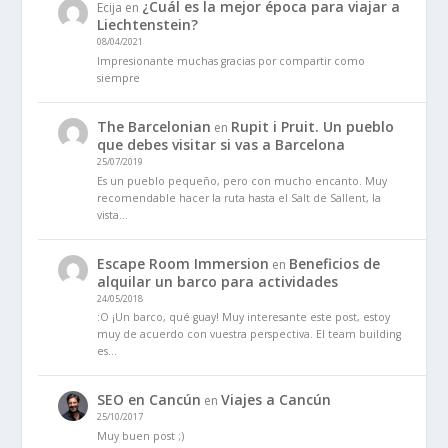
¿Cuál es la mejor época para viajar a
Ecija
en
Liechtenstein?
08/04/2021
Impresionante muchas gracias por compartir como
siempre
The Barcelonian
Rupit i Pruit. Un pueblo
en
que debes visitar si vas a Barcelona
25/07/2019
Es un pueblo pequeño, pero con mucho encanto. Muy
recomendable hacer la ruta hasta el Salt de Sallent, la
vista…
Escape Room Immersion
Beneficios de
en
alquilar un barco para actividades
24/05/2018
:O ¡Un barco, qué guay! Muy interesante este post, estoy
muy de acuerdo con vuestra perspectiva. El team building
es…
SEO en Cancún
Viajes a Cancún
en
25/10/2017
Muy buen post ;)