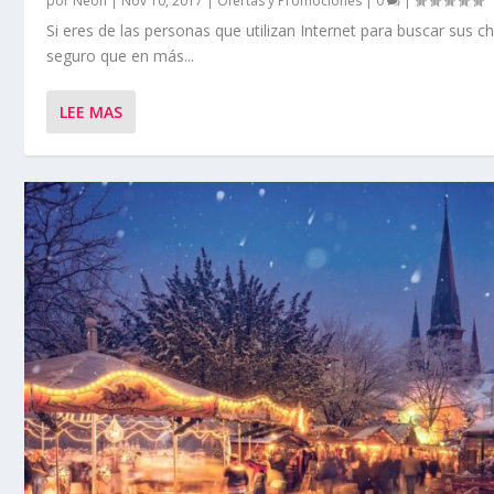
por
Neon
|
Nov 10, 2017
|
Ofertas y Promociones
|
0
|
Si eres de las personas que utilizan Internet para buscar sus ch
seguro que en más...
LEE MAS