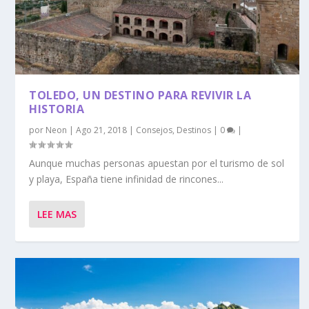
TOLEDO, UN DESTINO PARA REVIVIR LA
HISTORIA
por
Neon
|
Ago 21, 2018
|
Consejos
,
Destinos
|
0
|
Aunque muchas personas apuestan por el turismo de sol
y playa, España tiene infinidad de rincones...
LEE MAS