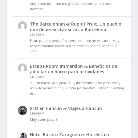
Impresionante muchas gracias por compartir como
siempre
The Barcelonian
Rupit i Pruit. Un pueblo
en
que debes visitar si vas a Barcelona
25/07/2019
Es un pueblo pequeño, pero con mucho encanto. Muy
recomendable hacer la ruta hasta el Salt de Sallent, la
vista…
Escape Room Immersion
Beneficios de
en
alquilar un barco para actividades
24/05/2018
:O ¡Un barco, qué guay! Muy interesante este post, estoy
muy de acuerdo con vuestra perspectiva. El team building
es…
SEO en Cancún
Viajes a Cancún
en
25/10/2017
Muy buen post ;)
Hotel Barato Zaragoza
Hoteles en
en