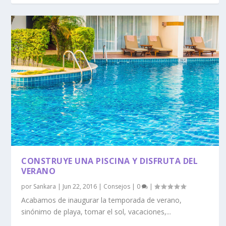
CONSTRUYE UNA PISCINA Y DISFRUTA DEL
VERANO
por
Sankara
|
Jun 22, 2016
|
Consejos
|
0
|
Acabamos de inaugurar la temporada de verano,
sinónimo de playa, tomar el sol, vacaciones,...