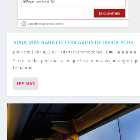
VIAJA MÁS BARATO CON AVIOS DE IBERIA PLUS
por
Neon
|
Abr 30, 2017
|
Ofertas y Promociones
|
0
|
Si eres de las personas a las que les encanta viajar, seguro 
te habrás...
LEE MAS