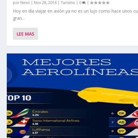
por
Neon
|
Nov 28, 2016
|
Turismo
|
0
|
Hoy en día viajar en avión ya no es un lujo como hace unos cu
gran...
LEE MAS