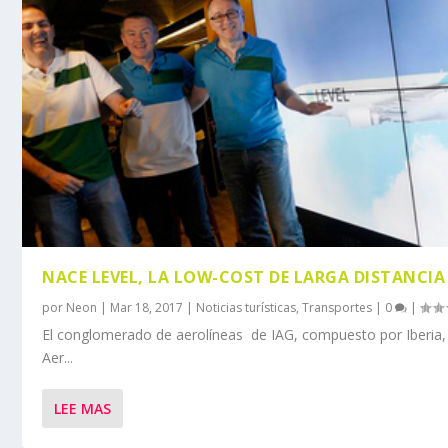
NACE LEVEL, LA LOW-COST DE LARGA DISTANCIA
por
Neon
|
Mar 18, 2017
|
Noticias turísticas
,
Transportes
|
0
|
El conglomerado de aerolíneas de IAG, compuesto por Iberia, B
Aer...
LEE MAS