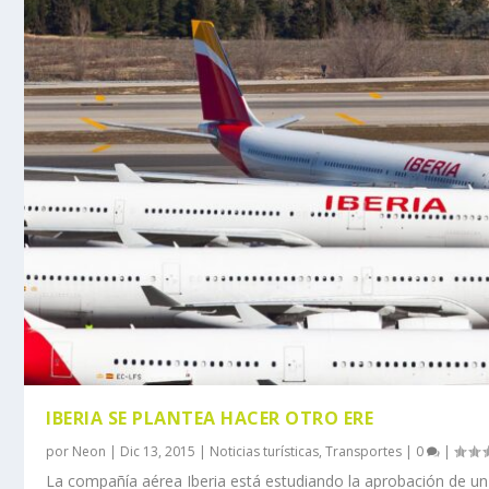
IBERIA SE PLANTEA HACER OTRO ERE
por
Neon
|
Dic 13, 2015
|
Noticias turísticas
,
Transportes
|
0
|
La compañía aérea Iberia está estudiando la aprobación de u