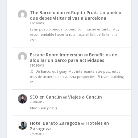
The Barcelonian
Rupit i Pruit. Un pueblo
en
que debes visitar si vas a Barcelona
25/07/2019
Es un pueblo pequeño, pero con mucho encanto. Muy
recomendable hacer la ruta hasta el Salt de Sallent, la
vista…
Escape Room Immersion
Beneficios de
en
alquilar un barco para actividades
24/05/2018
:O ¡Un barco, qué guay! Muy interesante este post, estoy
muy de acuerdo con vuestra perspectiva. El team building
es…
SEO en Cancún
Viajes a Cancún
en
25/10/2017
Muy buen post ;)
Hotel Barato Zaragoza
Hoteles en
en
Zaragoza
27/09/2017