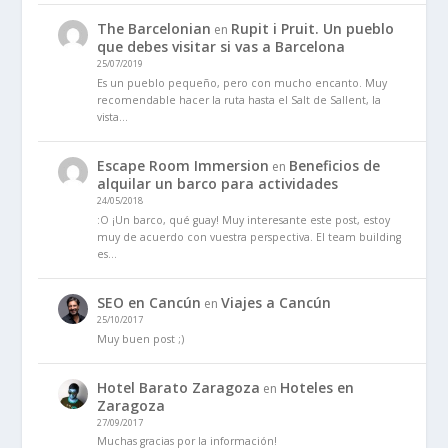
The Barcelonian
Rupit i Pruit. Un pueblo
en
que debes visitar si vas a Barcelona
25/07/2019
Es un pueblo pequeño, pero con mucho encanto. Muy
recomendable hacer la ruta hasta el Salt de Sallent, la
vista…
Escape Room Immersion
Beneficios de
en
alquilar un barco para actividades
24/05/2018
:O ¡Un barco, qué guay! Muy interesante este post, estoy
muy de acuerdo con vuestra perspectiva. El team building
es…
SEO en Cancún
Viajes a Cancún
en
25/10/2017
Muy buen post ;)
Hotel Barato Zaragoza
Hoteles en
en
Zaragoza
27/09/2017
Muchas gracias por la información!