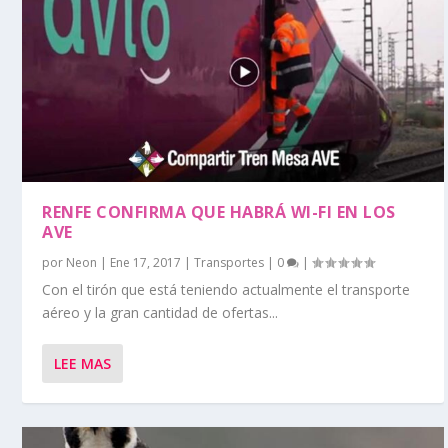
RENFE CONFIRMA QUE HABRÁ WI-FI EN LOS
AVE
por
Neon
|
Ene 17, 2017
|
Transportes
|
0
|
Con el tirón que está teniendo actualmente el transporte
aéreo y la gran cantidad de ofertas...
LEE MAS