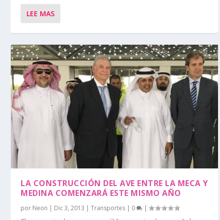
LEE MAS
LA CONSTRUCCIÓN DEL AVE ENTRE LA MECA Y
MEDINA COMENZARÁ ESTE MISMO AÑO
por
Neon
|
Dic 3, 2013
|
Transportes
|
0
|