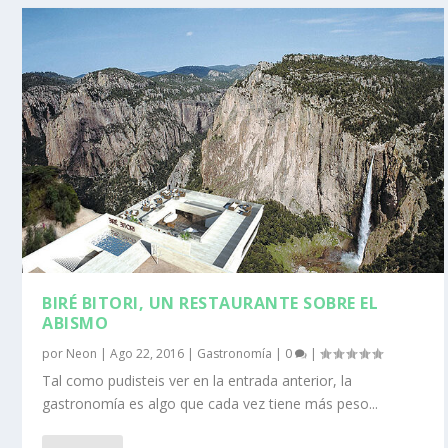
BIRÉ BITORI, UN RESTAURANTE SOBRE EL
ABISMO
por
Neon
|
Ago 22, 2016
|
Gastronomía
|
0
|
Tal como pudisteis ver en la entrada anterior, la
gastronomía es algo que cada vez tiene más peso...