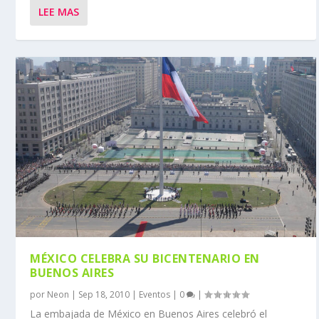
LEE MAS
MÉXICO CELEBRA SU BICENTENARIO EN
BUENOS AIRES
por
Neon
|
Sep 18, 2010
|
Eventos
|
0
|
La embajada de México en Buenos Aires celebró el