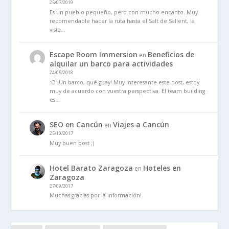
25/07/2019
Es un pueblo pequeño, pero con mucho encanto. Muy
recomendable hacer la ruta hasta el Salt de Sallent, la
vista…
Escape Room Immersion
Beneficios de
en
alquilar un barco para actividades
24/05/2018
:O ¡Un barco, qué guay! Muy interesante este post, estoy
muy de acuerdo con vuestra perspectiva. El team building
es…
SEO en Cancún
Viajes a Cancún
en
25/10/2017
Muy buen post ;)
Hotel Barato Zaragoza
Hoteles en
en
Zaragoza
27/09/2017
Muchas gracias por la información!