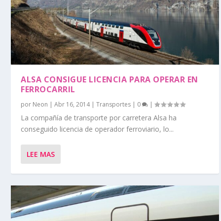
ALSA CONSIGUE LICENCIA PARA OPERAR EN
FERROCARRIL
por
Neon
|
Abr 16, 2014
|
Transportes
|
0
|
La compañía de transporte por carretera Alsa ha
conseguido licencia de operador ferroviario, lo...
LEE MAS