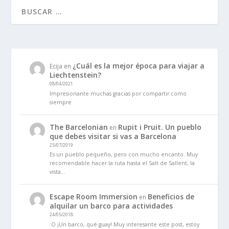
¿Cuál es la mejor época para viajar a
Ecija
en
Liechtenstein?
08/04/2021
Impresionante muchas gracias por compartir como
siempre
The Barcelonian
Rupit i Pruit. Un pueblo
en
que debes visitar si vas a Barcelona
25/07/2019
Es un pueblo pequeño, pero con mucho encanto. Muy
recomendable hacer la ruta hasta el Salt de Sallent, la
vista…
Escape Room Immersion
Beneficios de
en
alquilar un barco para actividades
24/05/2018
:O ¡Un barco, qué guay! Muy interesante este post, estoy