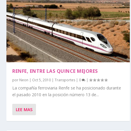
RENFE, ENTRE LAS QUINCE MEJORES
por
Neon
|
Oct 5, 2010
|
Transportes
|
0
|
La compañía ferroviaria Renfe se ha posicionado durante
el pasado 2010 en la posición número 13 de...
LEE MAS