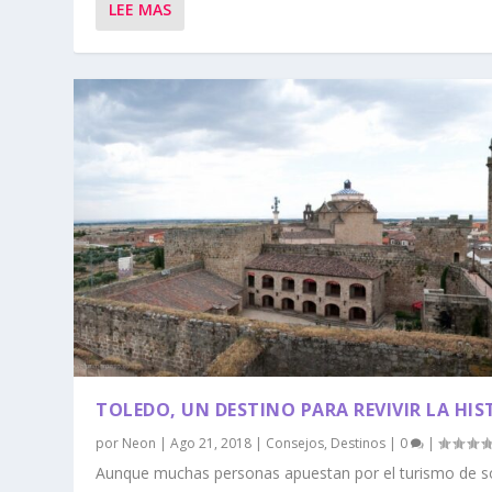
LEE MAS
TOLEDO, UN DESTINO PARA REVIVIR LA HIS
por
Neon
|
Ago 21, 2018
|
Consejos
,
Destinos
|
0
|
Aunque muchas personas apuestan por el turismo de so