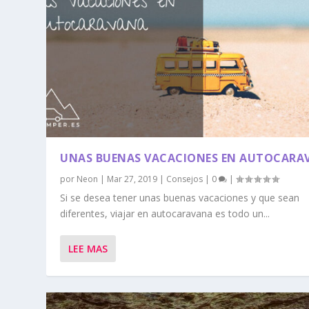
UNAS BUENAS VACACIONES EN AUTOCARA
por
Neon
|
Mar 27, 2019
|
Consejos
|
0
|
Si se desea tener unas buenas vacaciones y que sean
diferentes, viajar en autocaravana es todo un...
LEE MAS