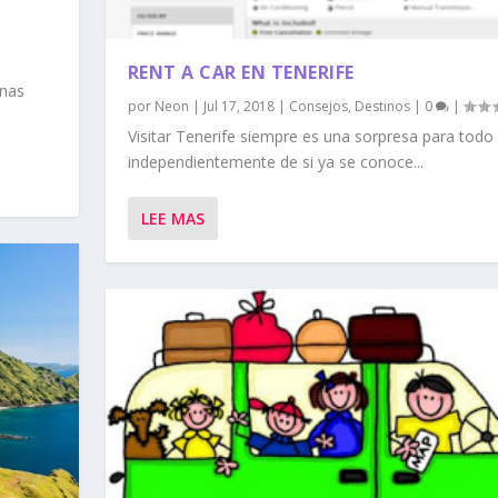
RENT A CAR EN TENERIFE
unas
por
Neon
|
Jul 17, 2018
|
Consejos
,
Destinos
|
0
|
Visitar Tenerife siempre es una sorpresa para todo
independientemente de si ya se conoce...
LEE MAS