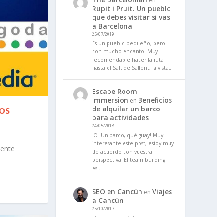
en
Rupit i Pruit. Un pueblo
que debes visitar si vas
a Barcelona
25/07/2019
Es un pueblo pequeño, pero
con mucho encanto. Muy
recomendable hacer la ruta
hasta el Salt de Sallent, la vista…
Escape Room
Immersion
Beneficios
en
de alquilar un barco
GOS
para actividades
24/05/2018
:O ¡Un barco, qué guay! Muy
interesante este post, estoy muy
mente
de acuerdo con vuestra
perspectiva. El team building
es…
SEO en Cancún
Viajes
en
a Cancún
25/10/2017