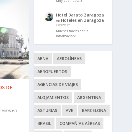
Muy buen post ;)
Hotel Barato Zaragoza
Hoteles en Zaragoza
en
27/09/2017
Muchas gracias por la
información!
AENA
AEROLÍNEAS
AEROPUERTOS
AGENCIAS DE VIAJES
OS DE
ALOJAMIENTOS
ARGENTINA
 menos en
ASTURIAS
AVE
BARCELONA
BRASIL
COMPAÑÍAS AÉREAS