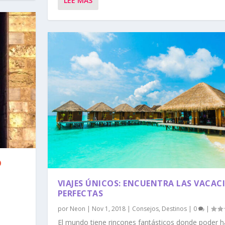
LEE MAS
O
VIAJES ÚNICOS: ENCUENTRA LAS VACAC
PERFECTAS
por
Neon
|
Nov 1, 2018
|
Consejos
,
Destinos
|
0
|
El mundo tiene rincones fantásticos donde poder h