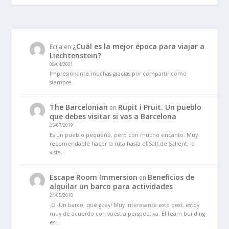
¿Cuál es la mejor época para viajar a
Ecija
en
Liechtenstein?
08/04/2021
Impresionante muchas gracias por compartir como
siempre
The Barcelonian
Rupit i Pruit. Un pueblo
en
que debes visitar si vas a Barcelona
25/07/2019
Es un pueblo pequeño, pero con mucho encanto. Muy
recomendable hacer la ruta hasta el Salt de Sallent, la
vista…
Escape Room Immersion
Beneficios de
en
alquilar un barco para actividades
24/05/2018
:O ¡Un barco, qué guay! Muy interesante este post, estoy
muy de acuerdo con vuestra perspectiva. El team building
es…