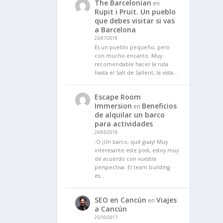
The Barcelonian
en
Rupit i Pruit. Un pueblo
que debes visitar si vas
a Barcelona
25/07/2019
Es un pueblo pequeño, pero
con mucho encanto. Muy
recomendable hacer la ruta
hasta el Salt de Sallent, la vista…
Escape Room
Immersion
Beneficios
en
de alquilar un barco
para actividades
24/05/2018
:O ¡Un barco, qué guay! Muy
interesante este post, estoy muy
de acuerdo con vuestra
perspectiva. El team building
es…
SEO en Cancún
Viajes
en
a Cancún
25/10/2017