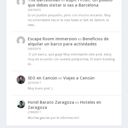
en
que debes visitar si vas a Barcelona
25/07/2019
Es un pueblo pequeño, pero con mucho encanto. Muy
recomendable hacer la ruta hasta el Salt de Sallent, la
vista…
Escape Room Immersion
Beneficios de
en
alquilar un barco para actividades
24/05/2018
:O ¡Un barco, qué guay! Muy interesante este post, estoy
muy de acuerdo con vuestra perspectiva. El team building
es…
SEO en Cancún
Viajes a Cancún
en
25/10/2017
Muy buen post ;)
Hotel Barato Zaragoza
Hoteles en
en
Zaragoza
27/09/2017
Muchas gracias por la información!