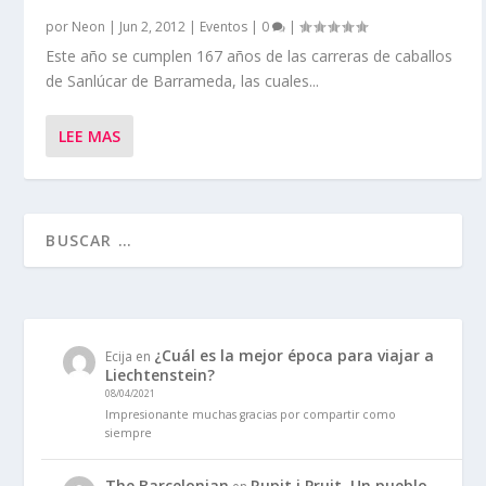
por
Neon
|
Jun 2, 2012
|
Eventos
|
0
|
Este año se cumplen 167 años de las carreras de caballos
de Sanlúcar de Barrameda, las cuales...
LEE MAS
¿Cuál es la mejor época para viajar a
Ecija
en
Liechtenstein?
08/04/2021
Impresionante muchas gracias por compartir como
siempre
The Barcelonian
Rupit i Pruit. Un pueblo