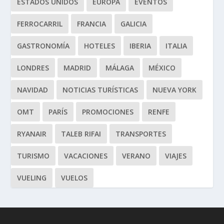
ESTADOS UNIDOS
EUROPA
EVENTOS
FERROCARRIL
FRANCIA
GALICIA
GASTRONOMÍA
HOTELES
IBERIA
ITALIA
LONDRES
MADRID
MÁLAGA
MÉXICO
NAVIDAD
NOTICIAS TURÍSTICAS
NUEVA YORK
OMT
PARÍS
PROMOCIONES
RENFE
RYANAIR
TALEB RIFAI
TRANSPORTES
TURISMO
VACACIONES
VERANO
VIAJES
VUELING
VUELOS