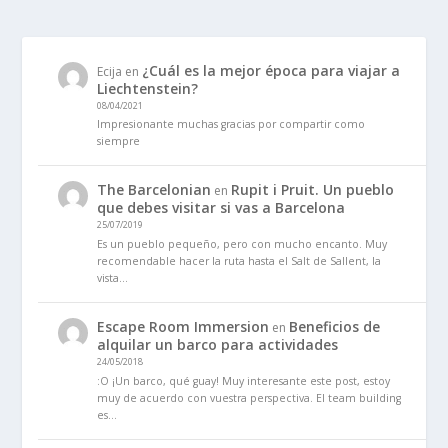
¿Cuál es la mejor época para viajar a
Ecija
en
Liechtenstein?
08/04/2021
Impresionante muchas gracias por compartir como
siempre
The Barcelonian
Rupit i Pruit. Un pueblo
en
que debes visitar si vas a Barcelona
25/07/2019
Es un pueblo pequeño, pero con mucho encanto. Muy
recomendable hacer la ruta hasta el Salt de Sallent, la
vista…
Escape Room Immersion
Beneficios de
en
alquilar un barco para actividades
24/05/2018
:O ¡Un barco, qué guay! Muy interesante este post, estoy
muy de acuerdo con vuestra perspectiva. El team building
es…