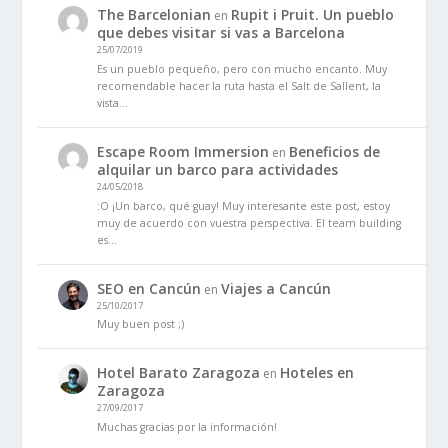
The Barcelonian
Rupit i Pruit. Un pueblo
en
que debes visitar si vas a Barcelona
25/07/2019
Es un pueblo pequeño, pero con mucho encanto. Muy
recomendable hacer la ruta hasta el Salt de Sallent, la
vista…
Escape Room Immersion
Beneficios de
en
alquilar un barco para actividades
24/05/2018
:O ¡Un barco, qué guay! Muy interesante este post, estoy
muy de acuerdo con vuestra perspectiva. El team building
es…
SEO en Cancún
Viajes a Cancún
en
25/10/2017
Muy buen post ;)
Hotel Barato Zaragoza
Hoteles en
en
Zaragoza
27/09/2017
Muchas gracias por la información!