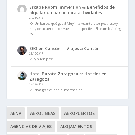
Escape Room Immersion
Beneficios de
en
alquilar un barco para actividades
24/05/2018
:O ¡Un barco, qué guay! Muy interesante este post, estoy
muy de acuerdo con vuestra perspectiva. El team building
es…
SEO en Cancún
Viajes a Cancún
en
25/10/2017
Muy buen post ;)
Hotel Barato Zaragoza
Hoteles en
en
Zaragoza
27/09/2017
Muchas gracias por la información!
AENA
AEROLÍNEAS
AEROPUERTOS
AGENCIAS DE VIAJES
ALOJAMIENTOS