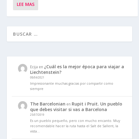
LEE MAS
¿Cuál es la mejor época para viajar a
Ecija
en
Liechtenstein?
08/04/2021
Impresionante muchas gracias por compartir como
siempre
The Barcelonian
Rupit i Pruit. Un pueblo
en
que debes visitar si vas a Barcelona
25/07/2019
Es un pueblo pequeño, pero con mucho encanto. Muy
recomendable hacer la ruta hasta el Salt de Sallent, la
vista…