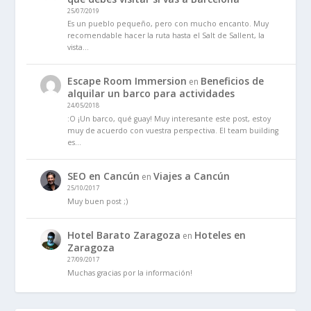
25/07/2019
Es un pueblo pequeño, pero con mucho encanto. Muy
recomendable hacer la ruta hasta el Salt de Sallent, la
vista…
Escape Room Immersion
Beneficios de
en
alquilar un barco para actividades
24/05/2018
:O ¡Un barco, qué guay! Muy interesante este post, estoy
muy de acuerdo con vuestra perspectiva. El team building
es…
SEO en Cancún
Viajes a Cancún
en
25/10/2017
Muy buen post ;)
Hotel Barato Zaragoza
Hoteles en
en
Zaragoza
27/09/2017
Muchas gracias por la información!