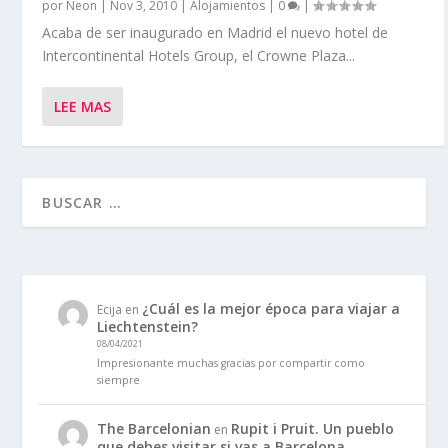
por
Neon
|
Nov 3, 2010
|
Alojamientos
|
0
|
Acaba de ser inaugurado en Madrid el nuevo hotel de
Intercontinental Hotels Group, el Crowne Plaza...
LEE MAS
¿Cuál es la mejor época para viajar a
Ecija
en
Liechtenstein?
08/04/2021
Impresionante muchas gracias por compartir como
siempre
The Barcelonian
Rupit i Pruit. Un pueblo
en
que debes visitar si vas a Barcelona