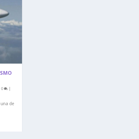
ISMO
|
0
|
n una de