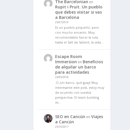
The Barcelonian
en
Rupit i Pruit. Un pueblo
que debes visitar si vas
a Barcelona
25/07/2019
Es un pueblo pequeño, pero
con mucho encanto. Muy
recomendable hacer la ruta
hasta el Salt de Sallent, la vista…
Escape Room
Immersion
Beneficios
en
de alquilar un barco
para actividades
24/05/2018
:O ¡Un barco, qué guay! Muy
interesante este post, estoy muy
de acuerdo con vuestra
perspectiva. El team building
es…
SEO en Cancún
Viajes
en
a Cancún
25/10/2017