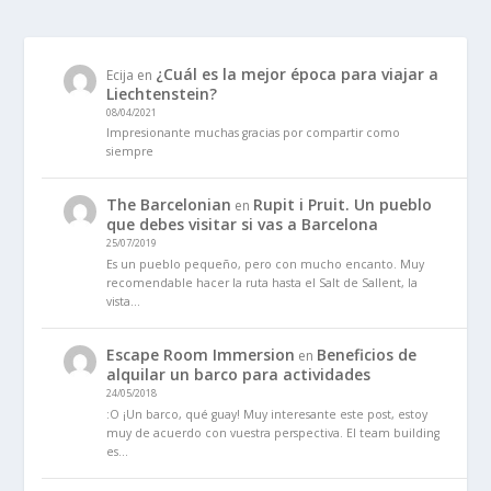
¿Cuál es la mejor época para viajar a
Ecija
en
Liechtenstein?
08/04/2021
Impresionante muchas gracias por compartir como
siempre
The Barcelonian
Rupit i Pruit. Un pueblo
en
que debes visitar si vas a Barcelona
25/07/2019
Es un pueblo pequeño, pero con mucho encanto. Muy
recomendable hacer la ruta hasta el Salt de Sallent, la
vista…
Escape Room Immersion
Beneficios de
en
alquilar un barco para actividades
24/05/2018
:O ¡Un barco, qué guay! Muy interesante este post, estoy
muy de acuerdo con vuestra perspectiva. El team building
es…