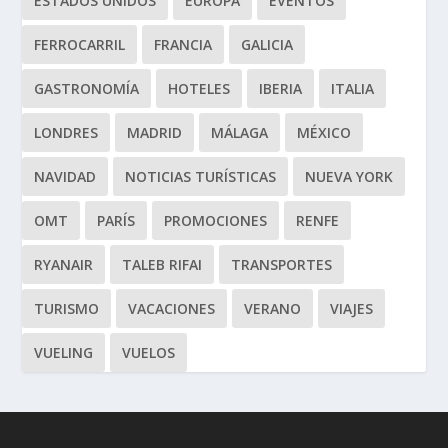
ESTADOS UNIDOS
EUROPA
EVENTOS
FERROCARRIL
FRANCIA
GALICIA
GASTRONOMÍA
HOTELES
IBERIA
ITALIA
LONDRES
MADRID
MÁLAGA
MÉXICO
NAVIDAD
NOTICIAS TURÍSTICAS
NUEVA YORK
OMT
PARÍS
PROMOCIONES
RENFE
RYANAIR
TALEB RIFAI
TRANSPORTES
TURISMO
VACACIONES
VERANO
VIAJES
VUELING
VUELOS