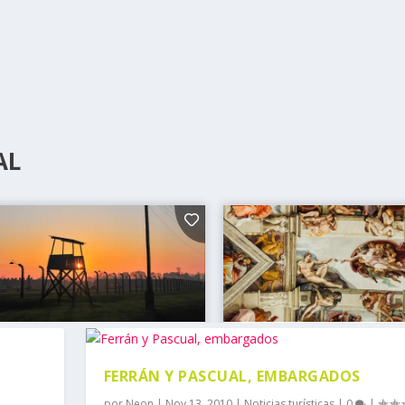
AL
FERRÁN Y PASCUAL, EMBARGADOS
por
Neon
|
Nov 13, 2010
|
Noticias turísticas
|
0
|