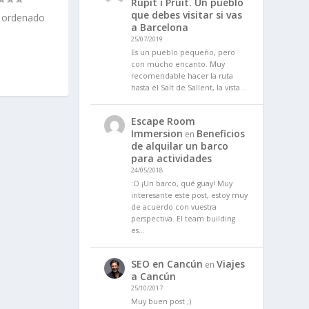
Rupit i Pruit. Un pueblo
que debes visitar si vas
a ordenado
a Barcelona
25/07/2019
Es un pueblo pequeño, pero
con mucho encanto. Muy
recomendable hacer la ruta
hasta el Salt de Sallent, la vista…
Escape Room
Immersion
Beneficios
en
de alquilar un barco
para actividades
24/05/2018
:O ¡Un barco, qué guay! Muy
interesante este post, estoy muy
de acuerdo con vuestra
perspectiva. El team building
es…
SEO en Cancún
Viajes
en
a Cancún
25/10/2017
Muy buen post ;)