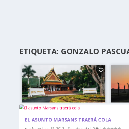
ETIQUETA:
GONZALO PASCU
EL ASUNTO MARSANS TRAERÁ COLA
por
Neon
|
Jun 15, 2012
|
Sin categoría
|
0
|