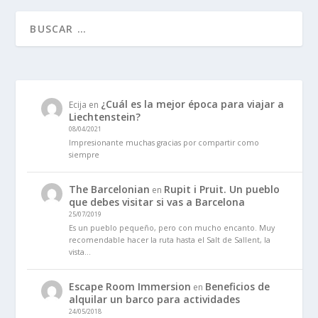
¿Cuál es la mejor época para viajar a
Ecija
en
Liechtenstein?
08/04/2021
Impresionante muchas gracias por compartir como
siempre
The Barcelonian
Rupit i Pruit. Un pueblo
en
que debes visitar si vas a Barcelona
25/07/2019
Es un pueblo pequeño, pero con mucho encanto. Muy
recomendable hacer la ruta hasta el Salt de Sallent, la
vista…
Escape Room Immersion
Beneficios de
en
alquilar un barco para actividades
24/05/2018