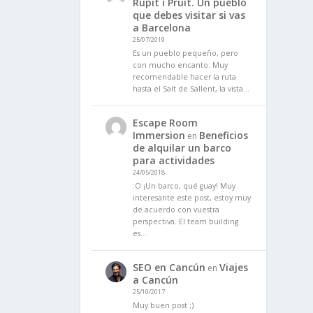
Rupit i Pruit. Un pueblo
que debes visitar si vas
a Barcelona
25/07/2019
Es un pueblo pequeño, pero
con mucho encanto. Muy
recomendable hacer la ruta
hasta el Salt de Sallent, la vista…
Escape Room
Immersion
Beneficios
en
de alquilar un barco
para actividades
24/05/2018
:O ¡Un barco, qué guay! Muy
interesante este post, estoy muy
de acuerdo con vuestra
perspectiva. El team building
es…
SEO en Cancún
Viajes
en
a Cancún
25/10/2017
Muy buen post ;)