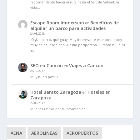
recomendable hacer la ruta hasta el Salt de Sallent, la
vista…
Escape Room Immersion
Beneficios de
en
alquilar un barco para actividades
24/05/2018
:O ¡Un barco, qué guay! Muy interesante este post, estoy
muy de acuerdo con vuestra perspectiva. El team building
es…
SEO en Cancún
Viajes a Cancún
en
25/10/2017
Muy buen post ;)
Hotel Barato Zaragoza
Hoteles en
en
Zaragoza
27/09/2017
Muchas gracias por la información!
AENA
AEROLÍNEAS
AEROPUERTOS