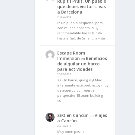
Rupit i Pruit. Un pueblo
que debes visitar si vas
a Barcelona
25/07/2019
Es un pueblo pequeño, pero
con mucho encanto. Muy
recomendable hacer la ruta
hasta el Salt de Sallent, la vista…
Escape Room
Immersion
Beneficios
en
de alquilar un barco
para actividades
24/05/2018
:O ¡Un barco, qué guay! Muy
interesante este post, estoy muy
de acuerdo con vuestra
perspectiva. El team building
es…
SEO en Cancún
Viajes
en
a Cancún
25/10/2017
Muy buen post ;)