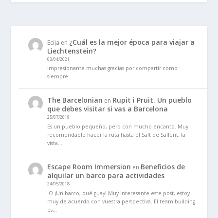
¿Cuál es la mejor época para viajar a
Ecija
en
Liechtenstein?
08/04/2021
Impresionante muchas gracias por compartir como
siempre
The Barcelonian
Rupit i Pruit. Un pueblo
en
que debes visitar si vas a Barcelona
25/07/2019
Es un pueblo pequeño, pero con mucho encanto. Muy
recomendable hacer la ruta hasta el Salt de Sallent, la
vista…
Escape Room Immersion
Beneficios de
en
alquilar un barco para actividades
24/05/2018
:O ¡Un barco, qué guay! Muy interesante este post, estoy
muy de acuerdo con vuestra perspectiva. El team building
es…