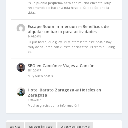
Es un pueblo pequeño, pero con mucho encanto. Muy
recomendable hacer la ruta hasta el Salt de Sallent, la
vista…
Escape Room Immersion
Beneficios de
en
alquilar un barco para actividades
24/05/2018
:O ¡Un barco, qué guay! Muy interesante este post, estoy
muy de acuerdo con vuestra perspectiva. El team building
es…
SEO en Cancún
Viajes a Cancún
en
25/10/2017
Muy buen post ;)
Hotel Barato Zaragoza
Hoteles en
en
Zaragoza
27/09/2017
Muchas gracias por la información!
AENA
AEROLÍNEAS
AEROPUERTOS