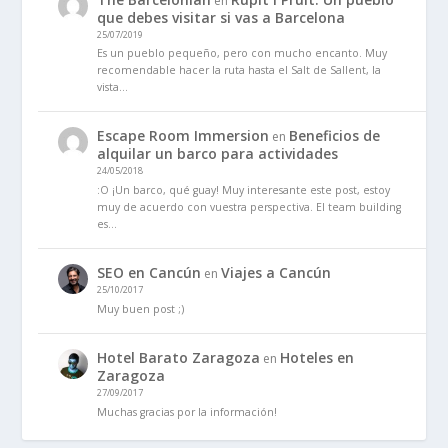
en
que debes visitar si vas a Barcelona
25/07/2019
Es un pueblo pequeño, pero con mucho encanto. Muy
recomendable hacer la ruta hasta el Salt de Sallent, la
vista…
Escape Room Immersion
Beneficios de
en
alquilar un barco para actividades
24/05/2018
:O ¡Un barco, qué guay! Muy interesante este post, estoy
muy de acuerdo con vuestra perspectiva. El team building
es…
SEO en Cancún
Viajes a Cancún
en
25/10/2017
Muy buen post ;)
Hotel Barato Zaragoza
Hoteles en
en
Zaragoza
27/09/2017
Muchas gracias por la información!