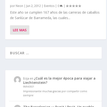
por
Neon
|
Jun 2, 2012
|
Eventos
|
0
|
Este año se cumplen 167 años de las carreras de caballos
de Sanlúcar de Barrameda, las cuales...
LEE MAS
¿Cuál es la mejor época para viajar a
Ecija
en
Liechtenstein?
08/04/2021
Impresionante muchas gracias por compartir como
siempre
The Barcelonian
Rupit i Pruit. Un pueblo