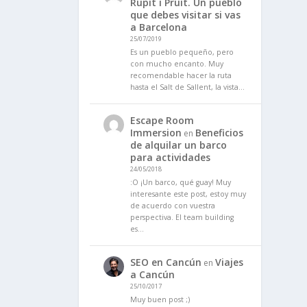
Rupit i Pruit. Un pueblo
que debes visitar si vas
a Barcelona
25/07/2019
Es un pueblo pequeño, pero
con mucho encanto. Muy
recomendable hacer la ruta
hasta el Salt de Sallent, la vista…
Escape Room
Immersion
Beneficios
en
de alquilar un barco
para actividades
24/05/2018
:O ¡Un barco, qué guay! Muy
interesante este post, estoy muy
de acuerdo con vuestra
perspectiva. El team building
es…
SEO en Cancún
Viajes
en
a Cancún
25/10/2017
Muy buen post ;)